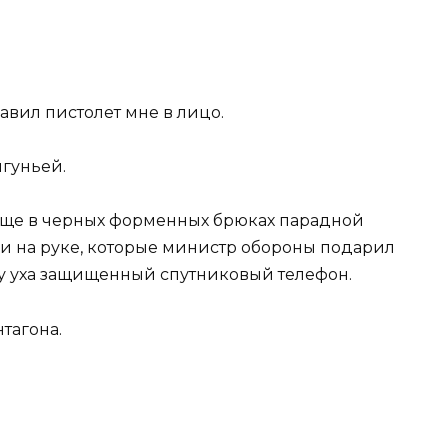
авил пистолет мне в лицо.
лгуньей.
ё еще в черных форменных брюках парадной
и на руке, которые министр обороны подарил
 у уха защищенный спутниковый телефон.
нтагона.