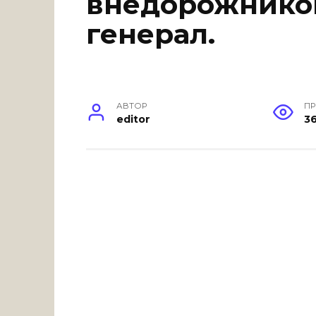
внедорожников
генерал.
АВТОР
П
editor
3