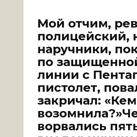
Мой отчим, ре
полицейский, 
наручники, пок
по защищенно
линии с Пента
пистолет, пова
закричал: «Кем
возомнила?»Че
ворвались пят