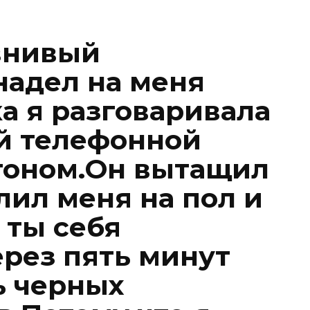
внивый
надел на меня
а я разговаривала
й телефонной
гоном.Он вытащил
лил меня на пол и
 ты себя
рез пять минут
ь черных