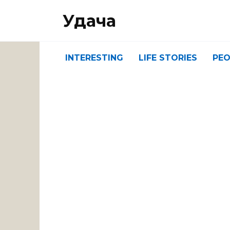
Перейти
Удача
к
содержанию
INTERESTING
LIFE STORIES
PEO