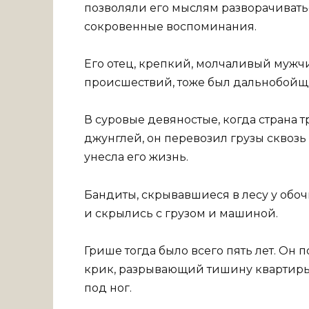
позволяли его мыслям разворачивать
сокровенные воспоминания.
Его отец, крепкий, молчаливый мужч
происшествий, тоже был дальнобойщ
В суровые девяностые, когда страна т
джунглей, он перевозил грузы сквоз
унесла его жизнь.
Бандиты, скрывавшиеся в лесу у обо
и скрылись с грузом и машиной.
Грише тогда было всего пять лет. Он 
крик, разрывающий тишину квартиры,
под ног.