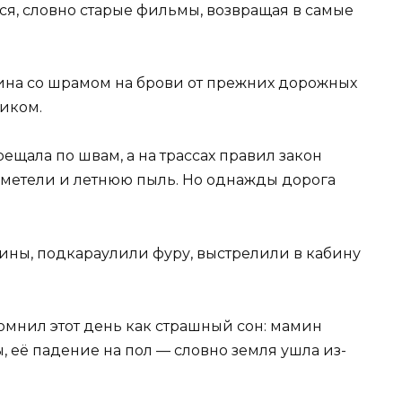
ся, словно старые фильмы, возвращая в самые
ина со шрамом на брови от прежних дорожных
иком.
рещала по швам, а на трассах правил закон
ь метели и летнюю пыль. Но однажды дорога
чины, подкараулили фуру, выстрелили в кабину
помнил этот день как страшный сон: мамин
 её падение на пол — словно земля ушла из-