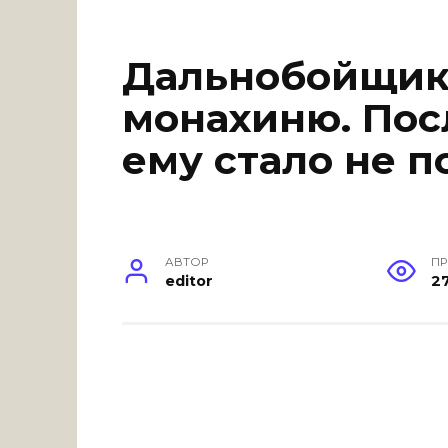
Дальнобойщик 
монахиню. Пос
ему стало не п
АВТОР
П
editor
2