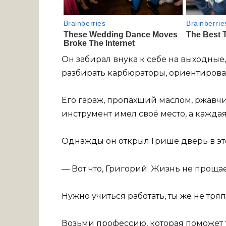
Он забирал внука к себе на выходные
разбирать карбюраторы, ориентироват
Его гараж, пропахший маслом, ржавч
инструмент имел своё место, а кажда
Однажды он открыл Грише дверь в этот
— Вот что, Григорий. Жизнь не прощае
Нужно учиться работать, ты же не тря
Возьми профессию, которая поможет т