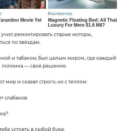
, учил ремонтировать старые моторы,
ься по звёздам.
иной и табаком, был целым миром, где каждый
я поломка — своё решение.
 мир и сказал строго, но с теплом:
т слабаков.
пка?
ебе устоять в любой буре.