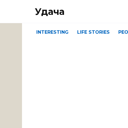
Перейти
Удача
к
содержанию
INTERESTING
LIFE STORIES
PEO