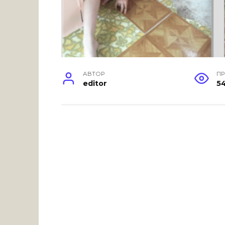
АВТОР
П
editor
5