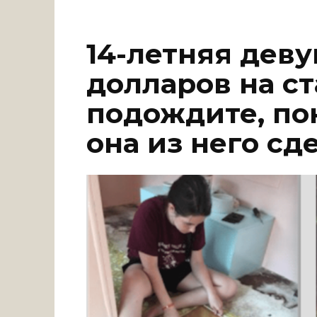
14-летняя дев
долларов на с
подождите, пок
она из него сд