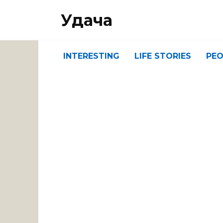
Перейти
Удача
к
содержанию
INTERESTING
LIFE STORIES
PEO