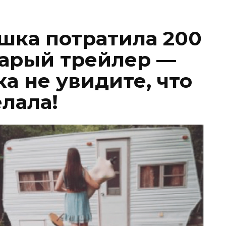
ушка потратила 200
тарый трейлер —
а не увидите, что
елала!