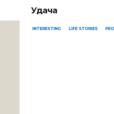
Перейти
Удача
к
содержанию
INTERESTING
LIFE STORIES
PEO