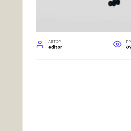
АВТОР
П
editor
8