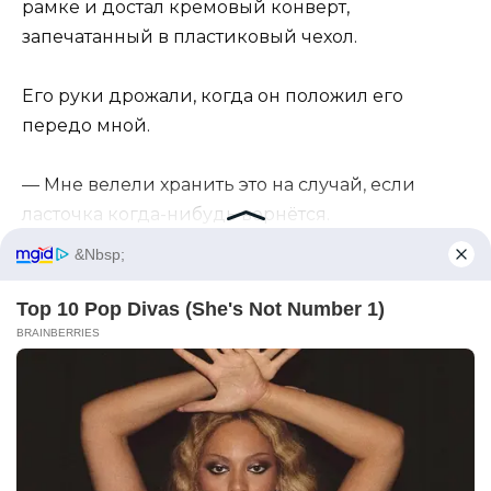
рамке и достал кремовый конверт,
запечатанный в пластиковый чехол.
Его руки дрожали, когда он положил его
передо мной.
— Мне велели хранить это на случай, если
ласточка когда-нибудь вернётся.
— Кто велел?
— Ваша мать.
Слово «мать» легло так мягко, что стало больно.
Я уставилась на конверт.