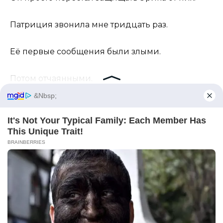
Патриция звонила мне тридцать раз.
Её первые сообщения были злыми.
Потом отчаянными.
Потом сладкими.
Она сказала, что всегда считала меня семьёй.
Я отправила один ответ: “Семье не нужна
фамилия генерального директора, чтобы стать
уважительной.”
Через три дня Эрик пришёл домой с цветами.