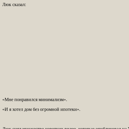
Люк сказал:
«Мне понравился минимализм».
«И я хотел дом без огромной ипотеки».
Люк снял множество коротких видео, которые опубликовал на Y