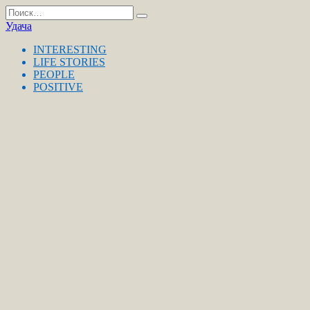
Перейти
Search
к
for:
Удача
содержанию
INTERESTING
LIFE STORIES
PEOPLE
POSITIVE