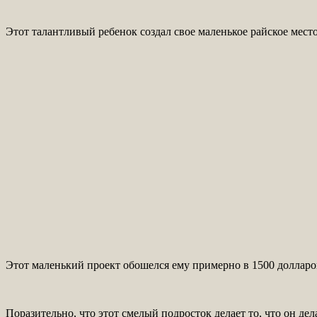
Этот талантливый ребенок создал свое маленькое райское место
Этот маленький проект обошелся ему примерно в 1500 долларов
Поразительно, что этот смелый подросток делает то, что он де