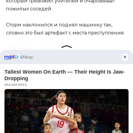
который тревожил учителей и очаровывал
пожилых соседей.
Сторм наклонился и поднял машинку так,
словно это был артефакт с места преступления.
«Джульет», — сказал он.
Мое имя в его устах все еще имело силу.
Я ненавидела это.
Я положила одну руку на плечо Лео.
«Верни ему его машинку».
Телохранители позади него сдвинулись, но