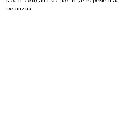
Моя неожиданная союзница? Беременная
женщина.