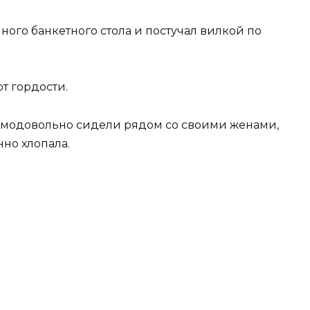
нного банкетного стола и постучал вилкой по
от гордости.
 самодовольно сидели рядом со своими женами,
нно хлопала.