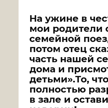
На ужине в че
мои родители 
семейной поез
потом отец ска
часть нашей се
дома и присмо
детьми».То, чт
полностью ра
в зале и остав