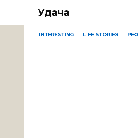
Перейти
Удача
к
содержанию
INTERESTING
LIFE STORIES
PEO