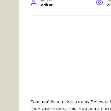
АВТОР
П
editor
2
Большой бальный зал отеля Bellevue
громким смехом, пока мои родители 