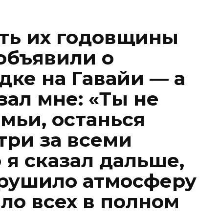
сть их годовщины
объявили о
дке на Гавайи — а
зал мне: «Ты не
мьи, останься
три за всеми
о я сказал дальше,
зрушило атмосферу
ило всех в полном