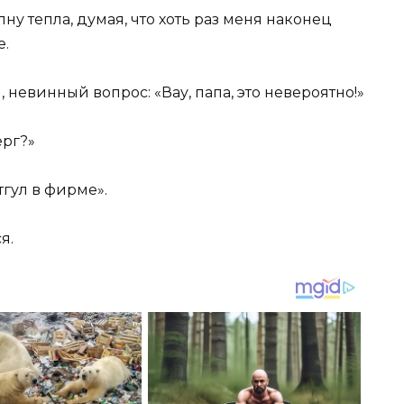
ну тепла, думая, что хоть раз меня наконец
е.
 невинный вопрос: «Вау, папа, это невероятно!»
ерг?»
тгул в фирме».
я.