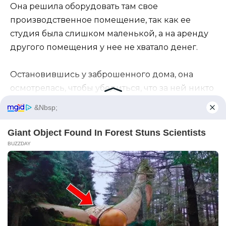
Она решила оборудовать там свое
производственное помещение, так как ее
студия была слишком маленькой, а на аренду
другого помещения у нее не хватало денег.
Остановившись у заброшенного дома, она
осмотрелась, чтобы убедиться, что за ней никто
не следит.
Затем она быстро направилась во двор, но
дверь была заперта на маленький замок.
Изабель достала шпильку, взломала замок, и…
щелчок!
Дверь со скрипом открылась.