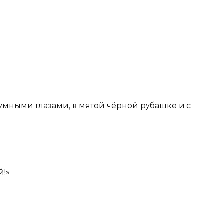
езумными глазами, в мятой чёрной рубашке и с
й!»