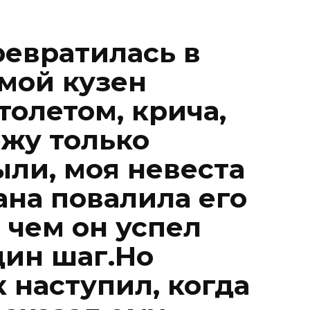
ревратилась в
 мой кузен
толетом, крича,
ежу только
ыли, моя невеста
ана повалила его
 чем он успел
дин шаг.Но
 наступил, когда