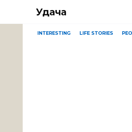
Перейти
Удача
к
содержанию
INTERESTING
LIFE STORIES
PEO