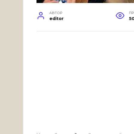
АВТОР
П
editor
5