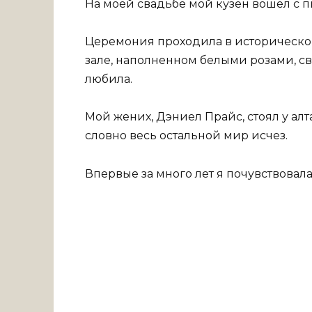
На моей свадьбе мой кузен вошёл с п
Церемония проходила в историческом
зале, наполненном белыми розами, св
любила.
Мой жених, Дэниел Прайс, стоял у алт
словно весь остальной мир исчез.
Впервые за много лет я почувствовала