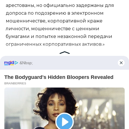
арестованы, но официально задержаны для
допроса по подозрению в электронном
мошенничестве, корпоративной краже
личности, мошенничестве с ценными
бумагами и попытке незаконной передачи
ограниченных корпоративных активов.»
Одна из членов совета директоров, Элеонор
Прайс, резко сказала: «И с немедленным
вступлением в силу Престону Вейлу запрещён
доступ ко всем объектам Whitmore Biotech.»