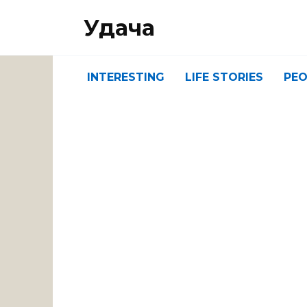
Перейти
Удача
к
содержанию
INTERESTING
LIFE STORIES
PEO