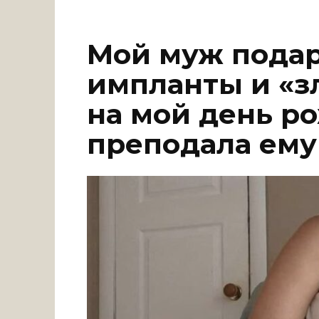
Мой муж подар
импланты и «з
на мой день р
преподала ему