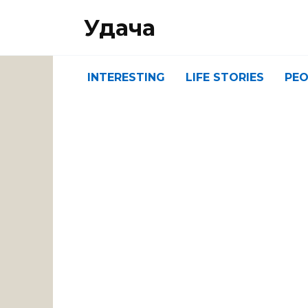
Перейти
Удача
к
содержанию
INTERESTING
LIFE STORIES
PEO