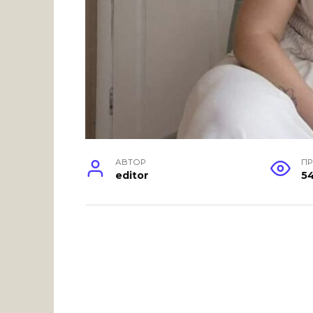
АВТОР
П
editor
5