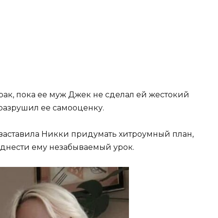
рак, пока ее муж Джек не сделал ей жестокий
разрушил ее самооценку.
аставила Никки придумать хитроумный план,
однести ему незабываемый урок.