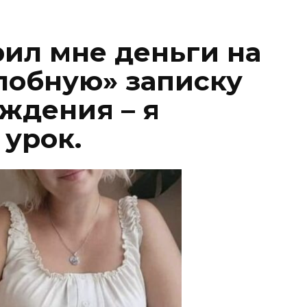
ил мне деньги на
лобную» записку
ождения – я
 урок.