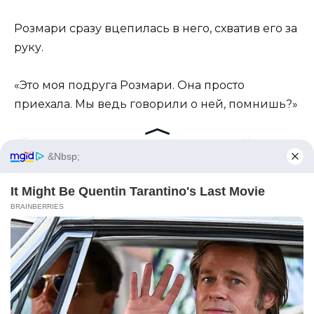
Розмари сразу вцепилась в него, схватив его за
руку.
«Это моя подруга Розмари. Она просто
приехала. Мы ведь говорили о ней, помнишь?»
«Я приехала по твоему приглашению. Но…»
Он посмотрел на меня. Его глаза были
тёмными, как морские волны.
«Ну… это странно. Марта приехала раньше, но…»
«Я Марта!» — выпалила я.
Розмари с милым звуком запела: