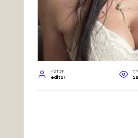
АВТОР
П
editor
5