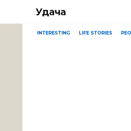
Перейти
Удача
к
содержанию
INTERESTING
LIFE STORIES
PEO