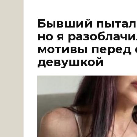
Бывший пыталс
но я разоблач
мотивы перед 
девушкой